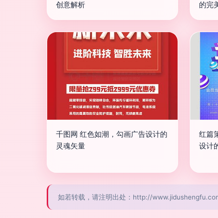
创意解析
的完
千图网 红色如潮，勾画广告设计的
红篇策
灵魂矢量
设计
如若转载，请注明出处：http://www.jidushengfu.com/