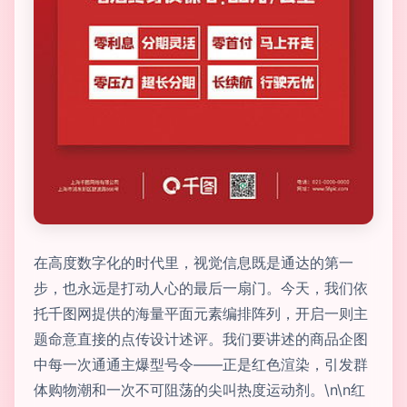
在高度数字化的时代里，视觉信息既是通达的第一
步，也永远是打动人心的最后一扇门。今天，我们依
托千图网提供的海量平面元素编排阵列，开启一则主
题命意直接的点传设计述评。我们要讲述的商品企图
中每一次通通主爆型号令——正是红色渲染，引发群
体购物潮和一次不可阻荡的尖叫热度运动剂。\n\n红